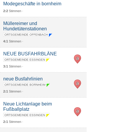
Modegeschäfte in bornheim
2:2
Stimmen ·
Müllereimer und
Hundetütenstationen
ORTSGEMEINDE OFFENBACH
4:1
Stimmen ·
NEUE BUSFAHRBLÄNE
ORTSGEMEINDE ESSINGEN
3:1
Stimmen ·
neue Busfahrlinien
ORTSGEMEINDE BORNHEIM
2:1
Stimmen ·
Neue Lichtanlage beim
Fußballplatz
ORTSGEMEINDE ESSINGEN
2:1
Stimmen ·