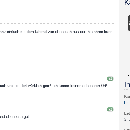
K
 ganz einfach mit dem fahrrad von offenbach aus dort hinfahren kann
+3
I
 auch und bin dort würklich gern! Ich kenne keinen schöneren Ort!
Kur
htt
+2
Let
und offenbach gut.
3. 