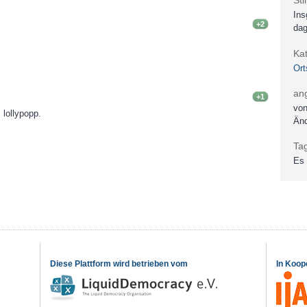
St
In
+2
da
Ka
Or
an
+1
vo
 lollypopp.
Änd
Ta
Es 
Diese Plattform wird betrieben vom
In Koop