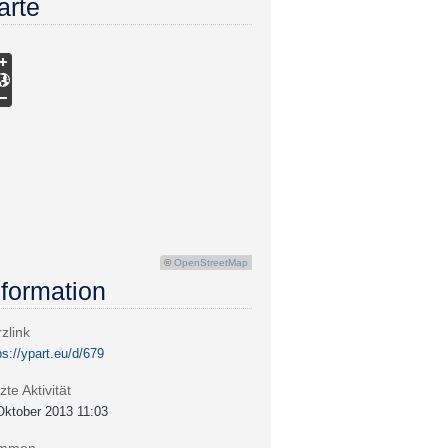
arte
©
OpenStreetMap
nformation
zlink
ps://ypart.eu/d/679
zte Aktivität
Oktober 2013 11:03