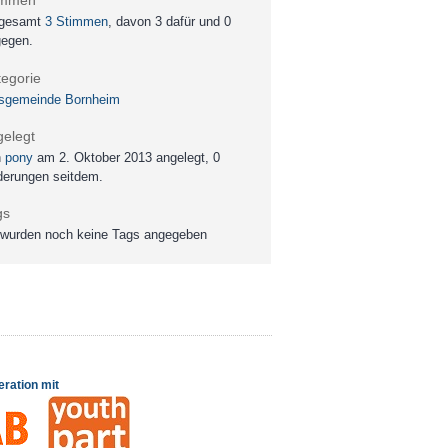
immen
sgesamt
3 Stimmen
, davon 3 dafür und 0
gegen.
tegorie
tsgemeinde Bornheim
gelegt
n
pony
am
2. Oktober 2013
angelegt, 0
erungen seitdem.
gs
wurden noch keine Tags angegeben
eration mit