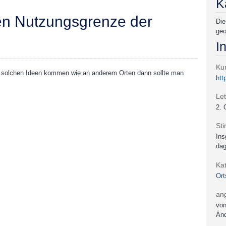
K
en Nutzungsgrenze der
Die
geo
I
Kur
it solchen Ideen kommen wie an anderem Orten dann sollte man
htt
Let
2. 
St
In
da
Ka
Or
an
vo
Änd