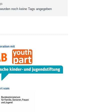
gs
wurden noch keine Tags angegeben
eration mit
rt vom