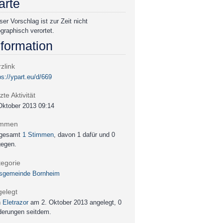
arte
ser Vorschlag ist zur Zeit nicht
graphisch verortet.
nformation
zlink
ps://ypart.eu/d/669
zte Aktivität
Oktober 2013 09:14
immen
sgesamt
1 Stimmen
, davon 1 dafür und 0
gegen.
tegorie
tsgemeinde Bornheim
gelegt
n
Eletrazor
am
2. Oktober 2013
angelegt, 0
erungen seitdem.