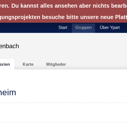
ren. Du kannst alles ansehen aber nichts bearb
gungsprojekten besuche bitte unsere neue Pla
Start
Gruppen
Über Ypart
enbach
orien
Karte
Mitglieder
nheim